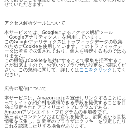
せていただきます。
アクセス解析ツールについて
本サービスでは、Googleによるアクセス解析ツール
「Googleアナリティクス」を利用しています。
このGoogleアナリティクスはトラフィックデータの収集
のためにCookieを使用しています。このトラフィックデ
ータは匿名で収集されており、個人を特定するものではあ
りません。
この機能はCookieを無効にすることで収集を拒否するこ
とが出来ますので、お使いのブラウザの設定をご確認くだ
さい。この規約に関して、詳しくは
ここをクリック
してく
ださい。
広告の配信について
本サービスは、Amazon.co.jpを宣伝しリンクすることによ
ってサイトが紹介料を獲得できる手段を提供することを目
的に設定されたアフィリエイトプログラムである、
Amazonアソシエイト・プログラムの参加者です。
第三者がコンテンツおよび宣伝を提供し、訪問者から直接
情報を収集し、訪問者のブラウザにクッキーを設定したり
これを認識したりする場合があります。