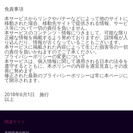
免責事項
本サービスからリンクやバナーなどによって他のサイトに
移動された場合、移動先サイトで提供される情報、サービ
ス等について一切の責任を負いません。
本サービスのコンテンツ・情報につきまして、可能な限り
正確な情報を掲載するよう努めておりますが、誤情報が入
り込んだり、情報が古くなっていることもございます。
本サービスに掲載された内容によって生じた損害等の一切
の責任を負いかねますのでご了承ください。
プライバシーポリシーの変更について
本サービスは、個人情報に関して適用される日本の法令を
遵守するとともに、本ポリシーの内容を適宜見直しその改
善に努めます。
修正された最新のプライバシーポリシーは常に本ページに
て開示されます。
2018年6月1日 施行
以上
関連サイト