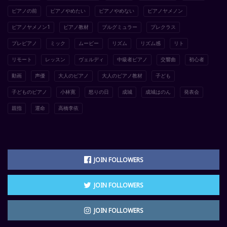
ピアノの前
ピアノやめたい
ピアノやめない
ピアノヤメノン
ピアノヤメノン1
ピアノ教材
ブルグミュラー
プレクラス
プレピアノ
ミック
ムービー
リズム
リズム感
リト
リモート
レッスン
ヴェルディ
中級者ピアノ
交響曲
初心者
動画
声優
大人のピアノ
大人のピアノ教材
子ども
子どものピアノ
小林寛
怒りの日
成城
成城はのん
発表会
親指
運命
高橋李依
JOIN FOLLOWERS
JOIN FOLLOWERS
JOIN FOLLOWERS