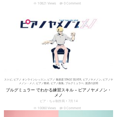
10821 Views
0 Comment
ストピ
,
ピアノ オンラインレッスン
,
ピアノ 難易度 STAGE SILVER
,
ピアノヤメノン
,
ピアノヤ
メノン・メノ
,
ピアノ教材
,
ピアノ曲集
,
ブルグミュラー
,
楽譜の説明
ブルグミュラー でわかる練習スキル – ピアノヤメノン・
メノ
ピア・ちゃ制作局
7月 14
10080 Views
0 Comment