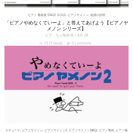
ピアノ 難易度 STAGE GOLD
,
ピアノヤメノン
,
楽譜の説明
「ピアノやめなくていーよ」と答えてあげよう【ピアノヤ
メノン シリーズ】
ピア・ちゃ制作局
8月 08
7377 Views
0 Comment
エチュード
,
ピアノヤメノン
,
ピアノヤメノン2
,
ピアノヤメノン2解説
,
ピアノ教材
,
ピアノ曲