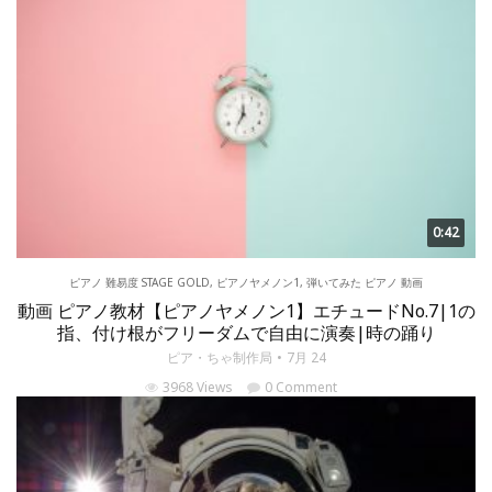
0:42
ピアノ 難易度 STAGE GOLD
,
ピアノヤメノン1
,
弾いてみた ピアノ 動画
動画 ピアノ教材【ピアノヤメノン1】エチュードNo.7|1の
指、付け根がフリーダムで自由に演奏|時の踊り
ピア・ちゃ制作局
7月 24
3968 Views
0 Comment