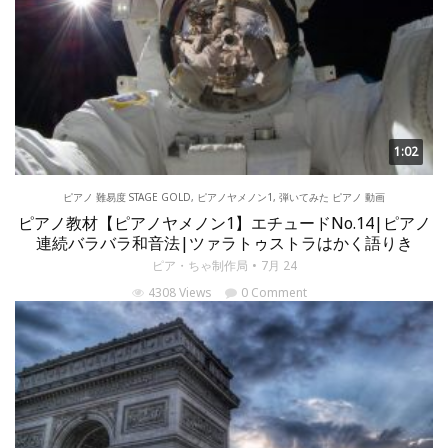
1:02
ピアノ 難易度 STAGE GOLD
,
ピアノヤメノン1
,
弾いてみた ピアノ 動画
ピアノ教材【ピアノヤメノン1】エチュードNo.14|ピアノ
連続バラバラ和音法|ツァラトゥストラはかく語りき
ピア・ちゃ制作局
7月 24
4308 Views
0 Comment