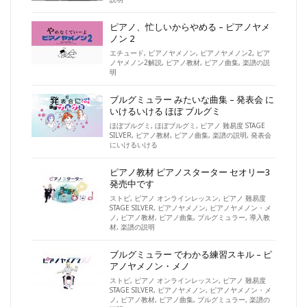
ピアノ、忙しいからやめる – ピアノヤメ
ノン 2
エチュード
,
ピアノヤメノン
,
ピアノヤメノン2
,
ピア
ノヤメノン2解説
,
ピアノ教材
,
ピアノ曲集
,
楽譜の説
明
ブルグミュラー みたいな曲集 – 発表会 に
いけるいける ほぼ ブルグミ
ほぼブルグミ
,
ほぼブルグミ
,
ピアノ 難易度 STAGE
SILVER
,
ピアノ教材
,
ピアノ曲集
,
楽譜の説明
,
発表会
にいけるいける
ピアノ教材 ピアノスターター セオリー3
発売中です
ストピ
,
ピアノ オンラインレッスン
,
ピアノ 難易度
STAGE SILVER
,
ピアノヤメノン
,
ピアノヤメノン・メ
ノ
,
ピアノ教材
,
ピアノ曲集
,
ブルグミュラー
,
導入教
材
,
楽譜の説明
ブルグミュラー でわかる練習スキル – ピ
アノヤメノン・メノ
ストピ
,
ピアノ オンラインレッスン
,
ピアノ 難易度
STAGE SILVER
,
ピアノヤメノン
,
ピアノヤメノン・メ
ノ
,
ピアノ教材
,
ピアノ曲集
,
ブルグミュラー
,
楽譜の