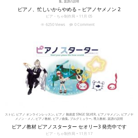
集
,
楽譜の説明
ピアノ、忙しいからやめる – ピアノヤメノン 2
ピア・ちゃ制作局
11月 05
6250 Views
0 Comment
ストピ
,
ピアノ オンラインレッスン
,
ピアノ 難易度 STAGE SILVER
,
ピアノヤメノン
,
ピアノヤ
メノン・メノ
,
ピアノ教材
,
ピアノ曲集
,
ブルグミュラー
,
導入教材
,
楽譜の説明
ピアノ教材 ピアノスターター セオリー3 発売中です
ピア・ちゃ制作局
11月 17