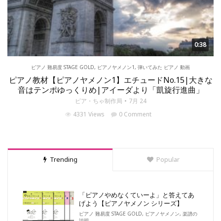
0:38
ピアノ 難易度 STAGE GOLD
,
ピアノヤメノン1
,
弾いてみた ピアノ 動画
ピアノ教材【ピアノヤメノン1】エチュードNo.15|大きな
音はテンポゆっくりめ|アイーダより「凱旋行進曲」
ピア・ちゃ制作局
7月 24
4331 Views
0 Comment
Trending
Popular
「ピアノやめなくていーよ」と答えてあ
げよう【ピアノヤメノン シリーズ】
ピアノ 難易度 STAGE GOLD
,
ピアノヤメノン
,
楽譜の
説明