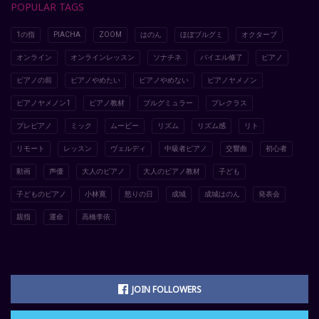
POPULAR TAGS
1の指
PIACHA
ZOOM
はのん
ほぼブルグミ
オクターブ
オンライン
オンラインレッスン
ソナチネ
バイエル修了
ピアノ
ピアノの前
ピアノやめたい
ピアノやめない
ピアノヤメノン
ピアノヤメノン1
ピアノ教材
ブルグミュラー
プレクラス
プレピアノ
ミック
ムービー
リズム
リズム感
リト
リモート
レッスン
ヴェルディ
中級者ピアノ
交響曲
初心者
動画
声優
大人のピアノ
大人のピアノ教材
子ども
子どものピアノ
小林寛
怒りの日
成城
成城はのん
発表会
親指
運命
高橋李依
JOIN FOLLOWERS