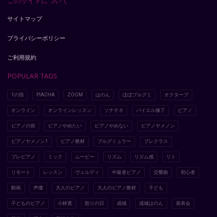
このサイトについて
サイトマップ
プライバシーポリシー
ご利用規約
POPULAR TAGS
1の指
PIACHA
ZOOM
はのん
ほぼブルグミ
オクターブ
オンライン
オンラインレッスン
ソナチネ
バイエル修了
ピアノ
ピアノの前
ピアノやめたい
ピアノやめない
ピアノヤメノン
ピアノヤメノン1
ピアノ教材
ブルグミュラー
プレクラス
プレピアノ
ミック
ムービー
リズム
リズム感
リト
リモート
レッスン
ヴェルディ
中級者ピアノ
交響曲
初心者
動画
声優
大人のピアノ
大人のピアノ教材
子ども
子どものピアノ
小林寛
怒りの日
成城
成城はのん
発表会