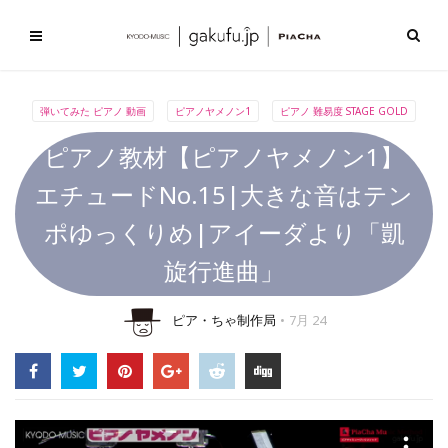
弾いてみた ピアノ 動画
ピアノヤメノン1
ピアノ 難易度 STAGE GOLD
ピアノ教材【ピアノヤメノン1】
エチュードNo.15|大きな音はテン
ポゆっくりめ|アイーダより「凱
旋行進曲」
ピア・ちゃ制作局
7月 24