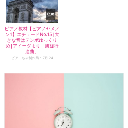
0:38
ピアノ教材【ピアノヤメノ
ン1】エチュードNo.15|大
きな音はテンポゆっくり
め|アイーダより「凱旋行
進曲」
ピア・ちゃ制作局
7月 24