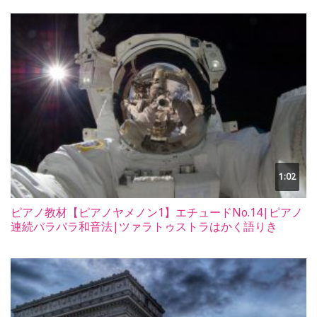
1:02
ピアノ教材【ピアノヤメノン1】エチュードNo.14|ピアノ
連続バラバラ和音法|ツァラトゥストラはかく語りき