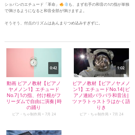
ショパンのエチュード「革命」
も、まず右手の和音の1の指が単独
で弾けるようになると和音全部が弾けますよ。
そうそう、付点のリズムはあんまりつめ込みすぎずに。
0:42
1:02
動画 ピアノ教材【ピアノ
ピアノ教材【ピアノヤメノ
ヤメノン1】エチュード
ン1】エチュードNo.14|ピ
No.7|1の指、付け根がフ
アノ連続バラバラ和音法|
リーダムで自由に演奏|時
ツァラトゥストラはかく語
の踊り
りき
ピア・ちゃ制作局
7月 24
ピア・ちゃ制作局
7月 24