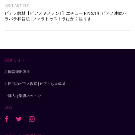
NEXT ARTICLE
ピアノ教材【ピアノヤメノン1】エチュードNo.14|ピアノ連続バ
ラバラ和音法|ツァラトゥストラはかく語りき
関連サイト
共同音楽出版社
世田谷のピアノ教室 | ピア・ちゃ成城
ご購入は楽譜ネットで
SNS