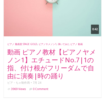
0:42
ピアノ 難易度 STAGE GOLD
,
ピアノヤメノン1
,
弾いてみた ピアノ 動画
動画 ピアノ教材【ピアノヤメ
ノン1】エチュードNo.7|1の
指、付け根がフリーダムで自
由に演奏|時の踊り
ピア・ちゃ制作局
7月 24
3969 Views
0 Comment