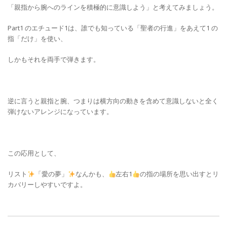
「親指から腕へのラインを積極的に意識しよう」と考えてみましょう。
Part1 のエチュード1は、誰でも知っている「聖者の行進」をあえて1 の
指「だけ」を使い、
しかもそれを両手で弾きます。
逆に言うと親指と腕、つまりは横方向の動きを含めて意識しないと全く
弾けないアレンジになっています。
この応用として、
リスト
「愛の夢」
なんかも、
左右1
の指の場所を思い出すとリ
カバリーしやすいですよ。