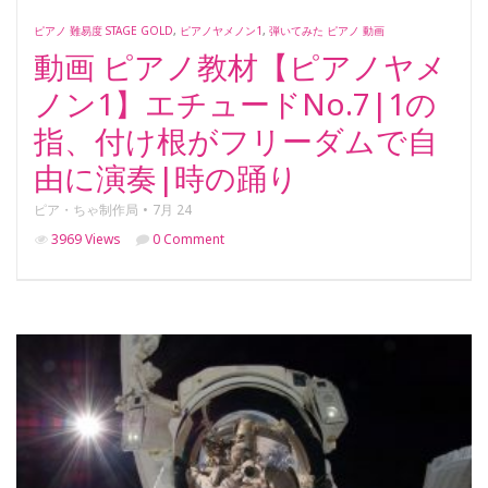
ピアノ 難易度 STAGE GOLD
,
ピアノヤメノン1
,
弾いてみた ピアノ 動画
動画 ピアノ教材【ピアノヤメ
ノン1】エチュードNo.7|1の
指、付け根がフリーダムで自
由に演奏|時の踊り
ピア・ちゃ制作局
7月 24
3969 Views
0 Comment