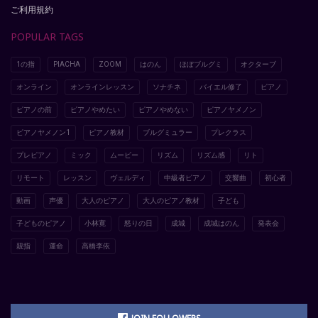
ご利用規約
POPULAR TAGS
1の指
PIACHA
ZOOM
はのん
ほぼブルグミ
オクターブ
オンライン
オンラインレッスン
ソナチネ
バイエル修了
ピアノ
ピアノの前
ピアノやめたい
ピアノやめない
ピアノヤメノン
ピアノヤメノン1
ピアノ教材
ブルグミュラー
プレクラス
プレピアノ
ミック
ムービー
リズム
リズム感
リト
リモート
レッスン
ヴェルディ
中級者ピアノ
交響曲
初心者
動画
声優
大人のピアノ
大人のピアノ教材
子ども
子どものピアノ
小林寛
怒りの日
成城
成城はのん
発表会
親指
運命
高橋李依