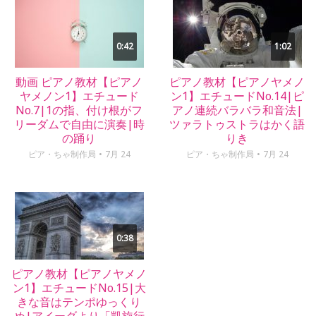
0:42
1:02
動画 ピアノ教材【ピアノ
ピアノ教材【ピアノヤメノ
ヤメノン1】エチュード
ン1】エチュードNo.14|ピ
No.7|1の指、付け根がフ
アノ連続バラバラ和音法|
リーダムで自由に演奏|時
ツァラトゥストラはかく語
の踊り
りき
ピア・ちゃ制作局
7月 24
ピア・ちゃ制作局
7月 24
0:38
ピアノ教材【ピアノヤメノ
ン1】エチュードNo.15|大
きな音はテンポゆっくり