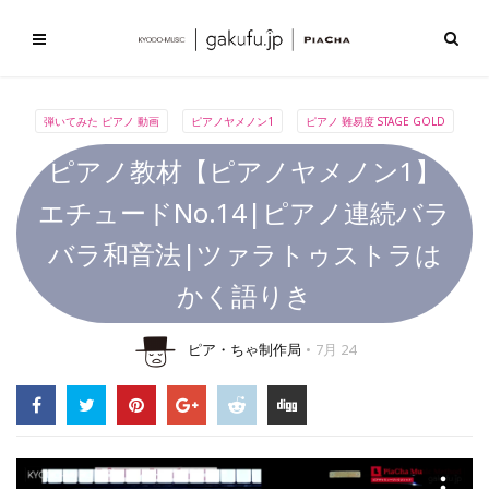
弾いてみた ピアノ 動画
ピアノヤメノン1
ピアノ 難易度 STAGE GOLD
ピアノ教材【ピアノヤメノン1】
エチュードNo.14|ピアノ連続バラ
バラ和音法|ツァラトゥストラは
かく語りき
ピア・ちゃ制作局
7月 24