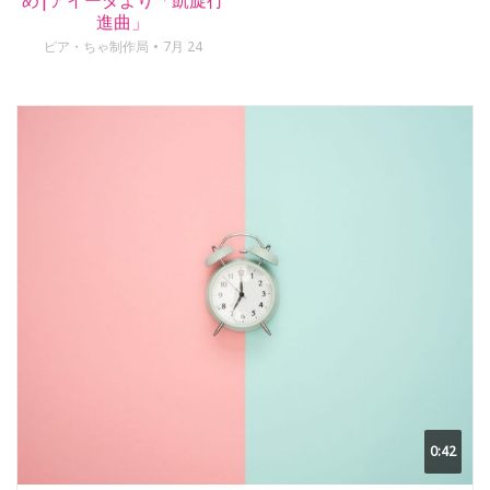
め|アイーダより「凱旋行
進曲」
ピア・ちゃ制作局
7月 24
0:42