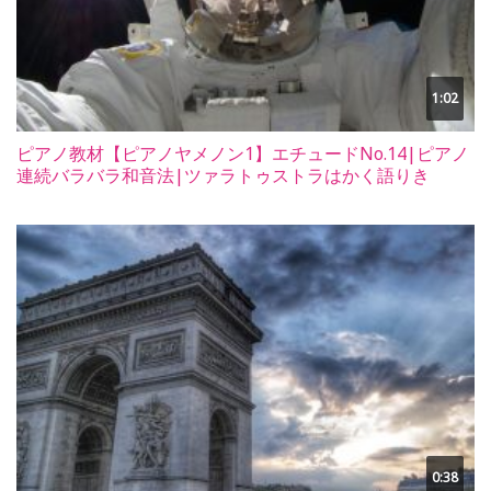
1:02
ピアノ教材【ピアノヤメノン1】エチュードNo.14|ピアノ
連続バラバラ和音法|ツァラトゥストラはかく語りき
0:38