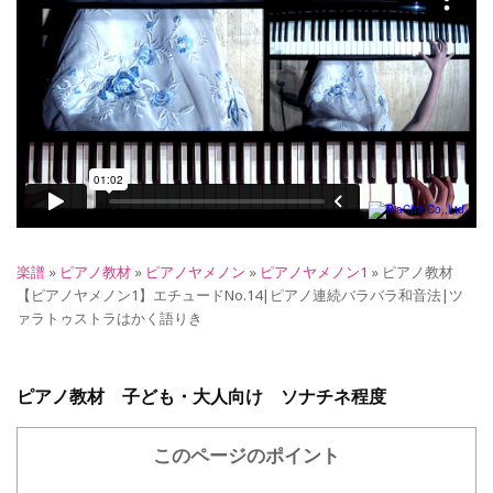
楽譜
»
ピアノ教材
»
ピアノヤメノン
»
ピアノヤメノン1
»
ピアノ教材
【ピアノヤメノン1】エチュードNo.14|ピアノ連続バラバラ和音法|ツ
ァラトゥストラはかく語りき
ピアノ教材 子ども・大人向け ソナチネ程度
このページのポイント