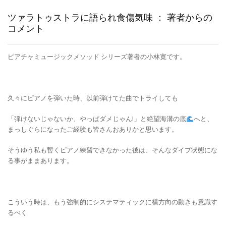
ツァラトゥストラに語られ食傷気味 ： 著者からの
コメント
ピアチャミュージックメソッド シリーズ著者の小林寛です。
久々にピアノを弾いた時、以前弾けてた曲でトライしても
「弾けないじゃないか、やっぱダメじゃん!」と絶望海溝の底
へと、
まっしぐらになったご経験も皆さんおありかと思います。
そうゆう私も暫くピアノ練習できなかった後は、そんなダイブ状態にな
る事がままあります。
こういう時は、もう強制的にシステマティックに横方向の動きも意識す
るべく