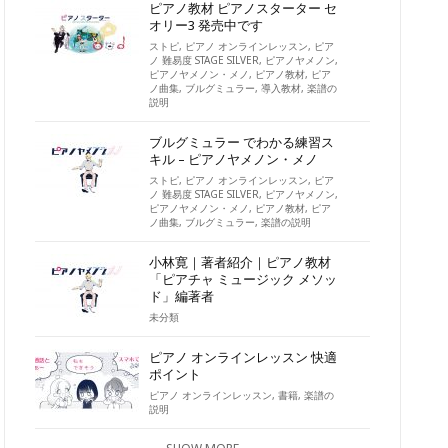
ピアノ教材 ピアノスターター セ
オリー3 発売中です
ストピ
,
ピアノ オンラインレッスン
,
ピア
ノ 難易度 STAGE SILVER
,
ピアノヤメノン
,
ピアノヤメノン・メノ
,
ピアノ教材
,
ピア
ノ曲集
,
ブルグミュラー
,
導入教材
,
楽譜の
説明
ブルグミュラー でわかる練習ス
キル – ピアノヤメノン・メノ
ストピ
,
ピアノ オンラインレッスン
,
ピア
ノ 難易度 STAGE SILVER
,
ピアノヤメノン
,
ピアノヤメノン・メノ
,
ピアノ教材
,
ピア
ノ曲集
,
ブルグミュラー
,
楽譜の説明
小林寛｜著者紹介｜ピアノ教材
「ピアチャ ミュージック メソッ
ド」編著者
未分類
ピアノ オンラインレッスン 快適
ポイント
ピアノ オンラインレッスン
,
書籍
,
楽譜の
説明