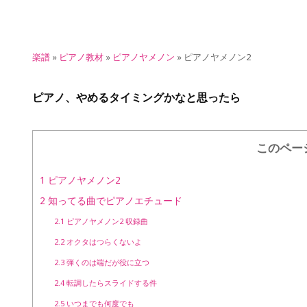
楽譜
»
ピアノ教材
»
ピアノヤメノン
»
ピアノヤメノン2
ピアノ、やめるタイミングかなと思ったら
このペー
1
ピアノヤメノン2
2
知ってる曲でピアノエチュード
2.1
ピアノヤメノン2 収録曲
2.2
オクタはつらくないよ
2.3
弾くのは端だが役に立つ
2.4
転調したらスライドする件
2.5
いつまでも何度でも