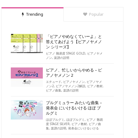
Trending
Popular
「ピアノやめなくていーよ」と
答えてあげよう【ピアノヤメノ
ン シリーズ】
ピアノ 難易度 STAGE GOLD
,
ピアノヤメ
ノン
,
楽譜の説明
ピアノ、忙しいからやめる – ピ
アノヤメノン 2
エチュード
,
ピアノヤメノン
,
ピアノヤメ
ノン2
,
ピアノヤメノン2解説
,
ピアノ教材
,
ピアノ曲集
,
楽譜の説明
ブルグミュラー みたいな曲集 –
発表会 にいけるいける ほぼ ブ
ルグミ
ほぼブルグミ
,
ほぼブルグミ
,
ピアノ 難易
度 STAGE SILVER
,
ピアノ教材
,
ピアノ曲
集
,
楽譜の説明
,
発表会にいけるいける