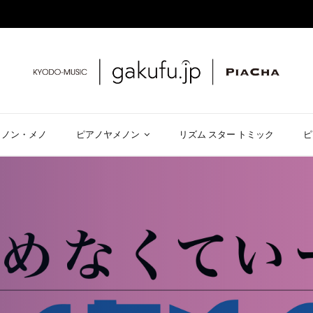
メノン・メノ
ピアノヤメノン
リズム スター トミック
ピ