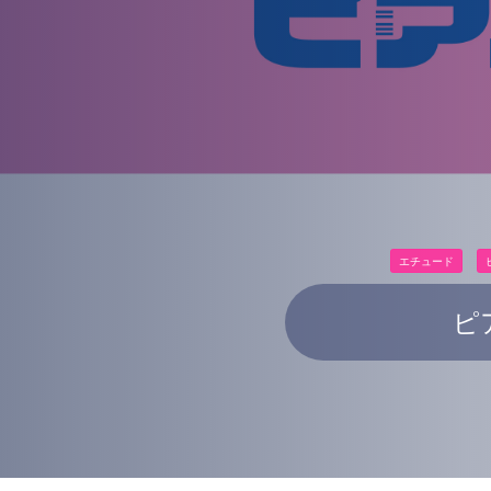
エチュード
ピ