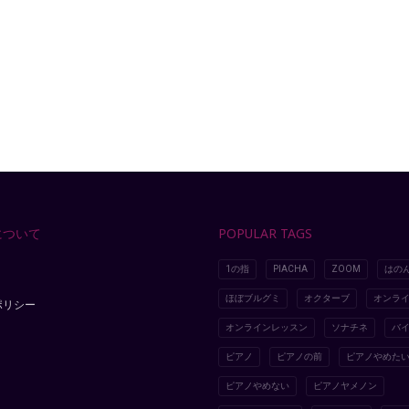
について
POPULAR TAGS
1の指
PIACHA
ZOOM
はの
ほぼブルグミ
オクターブ
オンラ
ポリシー
オンラインレッスン
ソナチネ
バ
ピアノ
ピアノの前
ピアノやめた
ピアノやめない
ピアノヤメノン