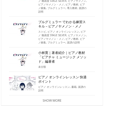
ノ 難易度 STAGE SILVER
,
ピアノヤメノン
,
ピアノヤメノン・メノ
,
ピアノ教材
,
ピア
ノ曲集
,
ブルグミュラー
,
導入教材
,
楽譜の
説明
ブルグミュラー でわかる練習ス
キル – ピアノヤメノン・メノ
ストピ
,
ピアノ オンラインレッスン
,
ピア
ノ 難易度 STAGE SILVER
,
ピアノヤメノン
,
ピアノヤメノン・メノ
,
ピアノ教材
,
ピア
ノ曲集
,
ブルグミュラー
,
楽譜の説明
小林寛｜著者紹介｜ピアノ教材
「ピアチャ ミュージック メソッ
ド」編著者
未分類
ピアノ オンラインレッスン 快適
ポイント
ピアノ オンラインレッスン
,
書籍
,
楽譜の
説明
SHOW MORE