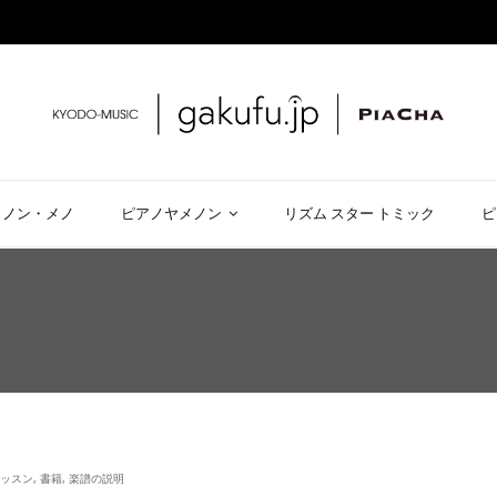
メノン・メノ
ピアノヤメノン
リズム スター トミック
ピ
レッスン
,
書籍
,
楽譜の説明