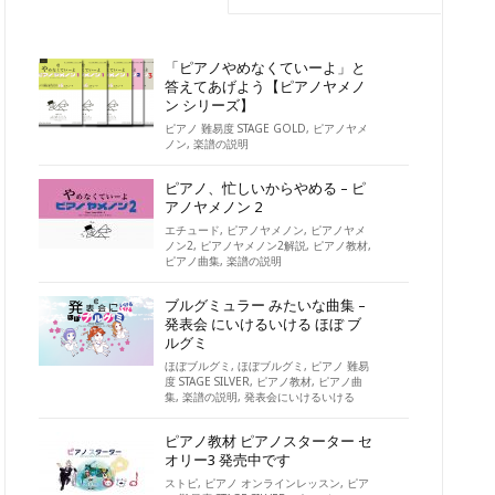
「ピアノやめなくていーよ」と
答えてあげよう【ピアノヤメノ
ン シリーズ】
ピアノ 難易度 STAGE GOLD
,
ピアノヤメ
ノン
,
楽譜の説明
ピアノ、忙しいからやめる – ピ
アノヤメノン 2
エチュード
,
ピアノヤメノン
,
ピアノヤメ
ノン2
,
ピアノヤメノン2解説
,
ピアノ教材
,
ピアノ曲集
,
楽譜の説明
ブルグミュラー みたいな曲集 –
発表会 にいけるいける ほぼ ブ
ルグミ
ほぼブルグミ
,
ほぼブルグミ
,
ピアノ 難易
度 STAGE SILVER
,
ピアノ教材
,
ピアノ曲
集
,
楽譜の説明
,
発表会にいけるいける
ピアノ教材 ピアノスターター セ
オリー3 発売中です
ストピ
,
ピアノ オンラインレッスン
,
ピア