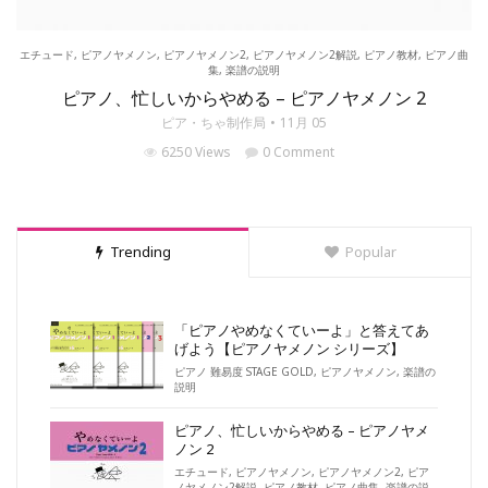
エチュード
,
ピアノヤメノン
,
ピアノヤメノン2
,
ピアノヤメノン2解説
,
ピアノ教材
,
ピアノ曲
集
,
楽譜の説明
ピアノ、忙しいからやめる – ピアノヤメノン 2
ピア・ちゃ制作局
11月 05
6250 Views
0 Comment
Trending
Popular
「ピアノやめなくていーよ」と答えてあ
げよう【ピアノヤメノン シリーズ】
ピアノ 難易度 STAGE GOLD
,
ピアノヤメノン
,
楽譜の
説明
ピアノ、忙しいからやめる – ピアノヤメ
ノン 2
エチュード
,
ピアノヤメノン
,
ピアノヤメノン2
,
ピア
ノヤメノン2解説
,
ピアノ教材
,
ピアノ曲集
,
楽譜の説