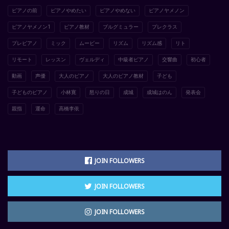
ピアノの前
ピアノやめたい
ピアノやめない
ピアノヤメノン
ピアノヤメノン1
ピアノ教材
ブルグミュラー
プレクラス
プレピアノ
ミック
ムービー
リズム
リズム感
リト
リモート
レッスン
ヴェルディ
中級者ピアノ
交響曲
初心者
動画
声優
大人のピアノ
大人のピアノ教材
子ども
子どものピアノ
小林寛
怒りの日
成城
成城はのん
発表会
親指
運命
高橋李依
JOIN FOLLOWERS
JOIN FOLLOWERS
JOIN FOLLOWERS