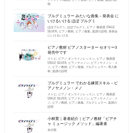
明
ブルグミュラー みたいな曲集 – 発表会 に
いけるいける ほぼ ブルグミ
ほぼブルグミ
,
ほぼブルグミ
,
ピアノ 難易度 STAGE
SILVER
,
ピアノ教材
,
ピアノ曲集
,
楽譜の説明
,
発表会
にいけるいける
ピアノ教材 ピアノスターター セオリー3
発売中です
ストピ
,
ピアノ オンラインレッスン
,
ピアノ 難易度
STAGE SILVER
,
ピアノヤメノン
,
ピアノヤメノン・メ
ノ
,
ピアノ教材
,
ピアノ曲集
,
ブルグミュラー
,
導入教
材
,
楽譜の説明
ブルグミュラー でわかる練習スキル – ピ
アノヤメノン・メノ
ストピ
,
ピアノ オンラインレッスン
,
ピアノ 難易度
STAGE SILVER
,
ピアノヤメノン
,
ピアノヤメノン・メ
ノ
,
ピアノ教材
,
ピアノ曲集
,
ブルグミュラー
,
楽譜の
説明
小林寛｜著者紹介｜ピアノ教材「ピアチ
ャ ミュージック メソッド」編著者
未分類