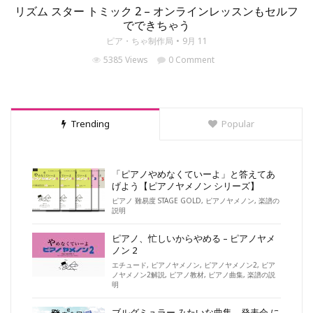
リズム スター トミック 2 – オンラインレッスンもセルフ
でできちゃう
ピア・ちゃ制作局
9月 11
5385 Views
0 Comment
Trending
Popular
「ピアノやめなくていーよ」と答えてあ
げよう【ピアノヤメノン シリーズ】
ピアノ 難易度 STAGE GOLD
,
ピアノヤメノン
,
楽譜の
説明
ピアノ、忙しいからやめる – ピアノヤメ
ノン 2
エチュード
,
ピアノヤメノン
,
ピアノヤメノン2
,
ピア
ノヤメノン2解説
,
ピアノ教材
,
ピアノ曲集
,
楽譜の説
明
ブルグミュラー みたいな曲集 – 発表会 に