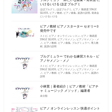
いけるいける ほぼ ブルグミ
ほぼブルグミ
,
ほぼブルグミ
,
ピアノ 難易度 STAGE
SILVER
,
ピアノ教材
,
ピアノ曲集
,
楽譜の説明
,
発表会
にいけるいける
ピアノ教材 ピアノスターター セオリー3
発売中です
ストピ
,
ピアノ オンラインレッスン
,
ピアノ 難易度
STAGE SILVER
,
ピアノヤメノン
,
ピアノヤメノン・メ
ノ
,
ピアノ教材
,
ピアノ曲集
,
ブルグミュラー
,
導入教
材
,
楽譜の説明
ブルグミュラー でわかる練習スキル – ピ
アノヤメノン・メノ
ストピ
,
ピアノ オンラインレッスン
,
ピアノ 難易度
STAGE SILVER
,
ピアノヤメノン
,
ピアノヤメノン・メ
ノ
,
ピアノ教材
,
ピアノ曲集
,
ブルグミュラー
,
楽譜の
説明
小林寛｜著者紹介｜ピアノ教材「ピアチ
ャ ミュージック メソッド」編著者
未分類
ピアノ オンラインレッスン 快適ポイント