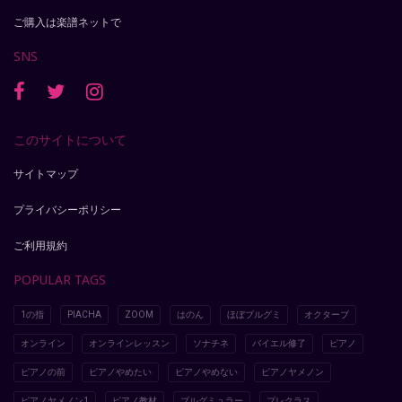
ご購入は楽譜ネットで
SNS
このサイトについて
サイトマップ
プライバシーポリシー
ご利用規約
POPULAR TAGS
1の指
PIACHA
ZOOM
はのん
ほぼブルグミ
オクターブ
オンライン
オンラインレッスン
ソナチネ
バイエル修了
ピアノ
ピアノの前
ピアノやめたい
ピアノやめない
ピアノヤメノン
ピアノヤメノン1
ピアノ教材
ブルグミュラー
プレクラス