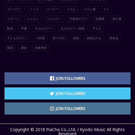
プレピアノ
ミック
ムービー
リズム
リズム感
リト
リモート
レッスン
ヴェルディ
中級者ピアノ
交響曲
初心者
動画
声優
大人のピアノ
大人のピアノ教材
子ども
子どものピアノ
小林寛
怒りの日
成城
成城はのん
発表会
親指
運命
高橋李依
JOIN FOLLOWERS
JOIN FOLLOWERS
JOIN FOLLOWERS
Copyright © 2018 PiaCha Co.,Ltd. / Kyodo-Music All Rights
Reserved.