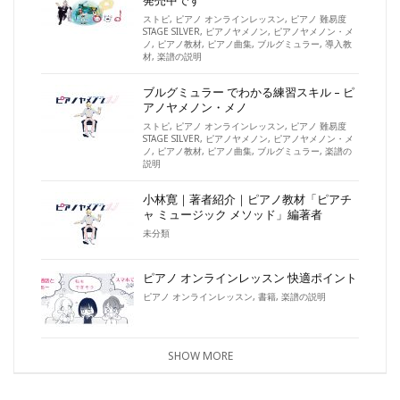
発売中です
ストピ
,
ピアノ オンラインレッスン
,
ピアノ 難易度
STAGE SILVER
,
ピアノヤメノン
,
ピアノヤメノン・メ
ノ
,
ピアノ教材
,
ピアノ曲集
,
ブルグミュラー
,
導入教
材
,
楽譜の説明
ブルグミュラー でわかる練習スキル – ピ
アノヤメノン・メノ
ストピ
,
ピアノ オンラインレッスン
,
ピアノ 難易度
STAGE SILVER
,
ピアノヤメノン
,
ピアノヤメノン・メ
ノ
,
ピアノ教材
,
ピアノ曲集
,
ブルグミュラー
,
楽譜の
説明
小林寛｜著者紹介｜ピアノ教材「ピアチ
ャ ミュージック メソッド」編著者
未分類
ピアノ オンラインレッスン 快適ポイント
ピアノ オンラインレッスン
,
書籍
,
楽譜の説明
SHOW MORE