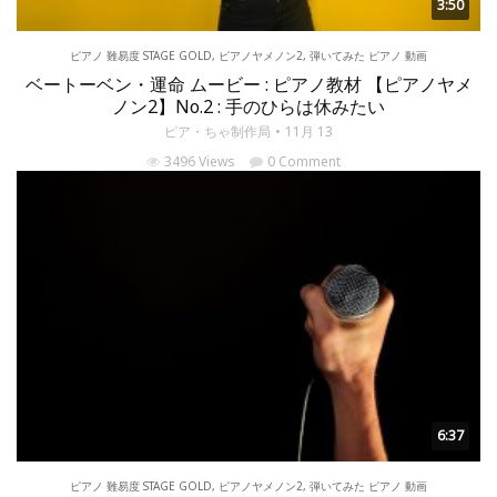
3:50
ピアノ 難易度 STAGE GOLD
,
ピアノヤメノン2
,
弾いてみた ピアノ 動画
ベートーベン・運命 ムービー : ピアノ教材 【ピアノヤメ
ノン2】No.2 : 手のひらは休みたい
ピア・ちゃ制作局
11月 13
3496 Views
0 Comment
6:37
ピアノ 難易度 STAGE GOLD
,
ピアノヤメノン2
,
弾いてみた ピアノ 動画