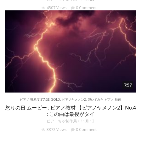
4507 Views
0 Comment
7:57
ピアノ 難易度 STAGE GOLD
,
ピアノヤメノン2
,
弾いてみた ピアノ 動画
怒りの日 ムービー : ピアノ教材 【ピアノヤメノン2】No.4
: この曲は最後がタイ
ピア・ちゃ制作局
11月 13
3372 Views
0 Comment