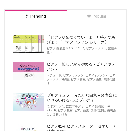
Trending
Popular
「ピアノやめなくていーよ」と答えてあ
げよう【ピアノヤメノン シリーズ】
ピアノ 難易度 STAGE GOLD
,
ピアノヤメノン
,
楽譜の
説明
ピアノ、忙しいからやめる – ピアノヤメ
ノン 2
エチュード
,
ピアノヤメノン
,
ピアノヤメノン2
,
ピア
ノヤメノン2解説
,
ピアノ教材
,
ピアノ曲集
,
楽譜の説
明
ブルグミュラー みたいな曲集 – 発表会 に
いけるいける ほぼ ブルグミ
ほぼブルグミ
,
ほぼブルグミ
,
ピアノ 難易度 STAGE
SILVER
,
ピアノ教材
,
ピアノ曲集
,
楽譜の説明
,
発表会
にいけるいける
ピアノ教材 ピアノスターター セオリー3