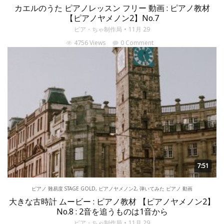
カエルのうた ピアノレッスン フリー 動画 : ピアノ教材
【ピアノヤメノン2】No.7
ピア・ちゃ制作局
11月 29
4756 Views
0 Comment
7:51
ピアノ 難易度 STAGE GOLD
,
ピアノヤメノン2
,
弾いてみた ピアノ 動画
大きな古時計 ムービー : ピアノ教材 【ピアノヤメノン2】
No.8 : 2音を追うものは1音から
ピア・ちゃ制作局
11月 29