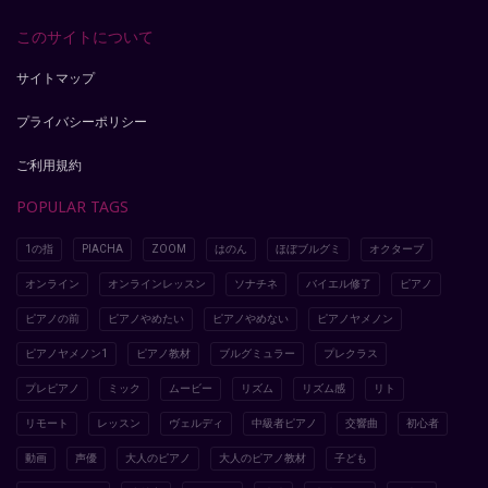
このサイトについて
サイトマップ
プライバシーポリシー
ご利用規約
POPULAR TAGS
1の指
PIACHA
ZOOM
はのん
ほぼブルグミ
オクターブ
オンライン
オンラインレッスン
ソナチネ
バイエル修了
ピアノ
ピアノの前
ピアノやめたい
ピアノやめない
ピアノヤメノン
ピアノヤメノン1
ピアノ教材
ブルグミュラー
プレクラス
プレピアノ
ミック
ムービー
リズム
リズム感
リト
リモート
レッスン
ヴェルディ
中級者ピアノ
交響曲
初心者
動画
声優
大人のピアノ
大人のピアノ教材
子ども